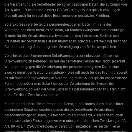
die Verarbeitung sie betreffender personenbezogener Daten, die aufgrund von
Art. 6 Abs. 1 Buchstaben e oder f DS-GVO erfolgt, Widerspruch einzulegen.
Dies gilt auch für ein auf diese Bestimmungen gestütztes Profiling.
SolarExpress verarbeitet die personenbezogenen Daten im Falle des
Widerspruchs nicht mehr, es sei denn, wir können zwingende schutzwürdige
Gründe für die Verarbeitung nachweisen, die den Interessen, Rechten und
Freiheiten der betroffenen Person überwiegen, oder die Verarbeitung dient der
Geltendmachung, Ausübung oder Verteidigung von Rechtsansprüchen.
Verarbeitet das Unternehmen SolarExpress personenbezogene Daten, um
Direktwerbung zu betreiben, so hat die betroffene Person das Recht, jederzeit
Widerspruch gegen die Verarbeitung der personenbezogenen Daten zum
Zwecke derartiger Werbung einzulegen. Dies gilt auch für das Profiling, soweit
es mit solcher Direktwerbung in Verbindung steht. Widerspricht die betroffene
Person gegenüber dem SolarExpress der Verarbeitung für Zwecke der
Direktwerbung, so wird der SolarExpress die personenbezogenen Daten nicht
mehr für diese Zwecke verarbeiten.
Zudem hat die betroffene Person das Recht, aus Gründen, die sich aus ihrer
besonderen Situation ergeben, gegen die sie betreffende Verarbeitung
personenbezogener Daten, die bei dem SolarExpress zu wissenschaftlichen
oder historischen Forschungszwecken oder zu statistischen Zwecken gemäß
Art. 89 Abs. 1 DS-GVO erfolgen, Widerspruch einzulegen, es sei denn, eine
solche Verarbeitung ist zur Erfüllung einer im öffentlichen Interesse liegenden