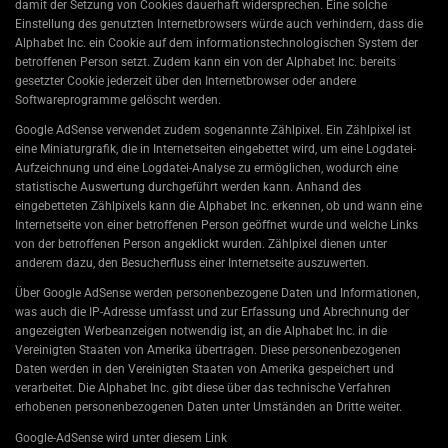
damit der Setzung von Cookies dauerhaft widersprechen. Eine solche
Einstellung des genutzten Internetbrowsers würde auch verhindern, dass die
Alphabet Inc. ein Cookie auf dem informationstechnologischen System der
betroffenen Person setzt. Zudem kann ein von der Alphabet Inc. bereits
gesetzter Cookie jederzeit über den Internetbrowser oder andere
Softwareprogramme gelöscht werden.
Google AdSense verwendet zudem sogenannte Zählpixel. Ein Zählpixel ist
eine Miniaturgrafik, die in Internetseiten eingebettet wird, um eine Logdatei-
Aufzeichnung und eine Logdatei-Analyse zu ermöglichen, wodurch eine
statistische Auswertung durchgeführt werden kann. Anhand des
eingebetteten Zählpixels kann die Alphabet Inc. erkennen, ob und wann eine
Internetseite von einer betroffenen Person geöffnet wurde und welche Links
von der betroffenen Person angeklickt wurden. Zählpixel dienen unter
anderem dazu, den Besucherfluss einer Internetseite auszuwerten.
Über Google AdSense werden personenbezogene Daten und Informationen,
was auch die IP-Adresse umfasst und zur Erfassung und Abrechnung der
angezeigten Werbeanzeigen notwendig ist, an die Alphabet Inc. in die
Vereinigten Staaten von Amerika übertragen. Diese personenbezogenen
Daten werden in den Vereinigten Staaten von Amerika gespeichert und
verarbeitet. Die Alphabet Inc. gibt diese über das technische Verfahren
erhobenen personenbezogenen Daten unter Umständen an Dritte weiter.
Google-AdSense wird unter diesem Link