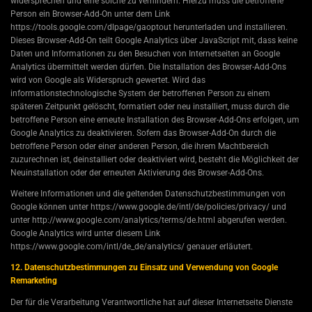
widersprechen und eine solche zu verhindern. Hierzu muss die betroffene
Person ein Browser-Add-On unter dem Link
https://tools.google.com/dlpage/gaoptout herunterladen und installieren.
Dieses Browser-Add-On teilt Google Analytics über JavaScript mit, dass keine
Daten und Informationen zu den Besuchen von Internetseiten an Google
Analytics übermittelt werden dürfen. Die Installation des Browser-Add-Ons
wird von Google als Widerspruch gewertet. Wird das
informationstechnologische System der betroffenen Person zu einem
späteren Zeitpunkt gelöscht, formatiert oder neu installiert, muss durch die
betroffene Person eine erneute Installation des Browser-Add-Ons erfolgen, um
Google Analytics zu deaktivieren. Sofern das Browser-Add-On durch die
betroffene Person oder einer anderen Person, die ihrem Machtbereich
zuzurechnen ist, deinstalliert oder deaktiviert wird, besteht die Möglichkeit der
Neuinstallation oder der erneuten Aktivierung des Browser-Add-Ons.
Weitere Informationen und die geltenden Datenschutzbestimmungen von
Google können unter https://www.google.de/intl/de/policies/privacy/ und
unter http://www.google.com/analytics/terms/de.html abgerufen werden.
Google Analytics wird unter diesem Link
https://www.google.com/intl/de_de/analytics/ genauer erläutert.
12. Datenschutzbestimmungen zu Einsatz und Verwendung von Google
Remarketing
Der für die Verarbeitung Verantwortliche hat auf dieser Internetseite Dienste