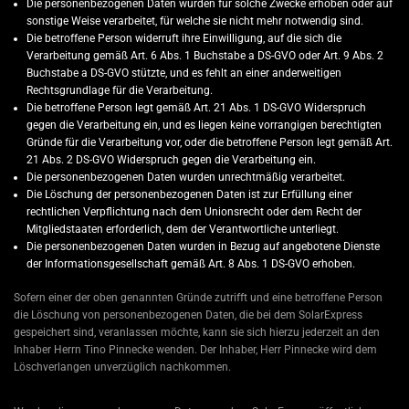
Die personenbezogenen Daten wurden für solche Zwecke erhoben oder auf
sonstige Weise verarbeitet, für welche sie nicht mehr notwendig sind.
Die betroffene Person widerruft ihre Einwilligung, auf die sich die
Verarbeitung gemäß Art. 6 Abs. 1 Buchstabe a DS-GVO oder Art. 9 Abs. 2
Buchstabe a DS-GVO stützte, und es fehlt an einer anderweitigen
Rechtsgrundlage für die Verarbeitung.
Die betroffene Person legt gemäß Art. 21 Abs. 1 DS-GVO Widerspruch
gegen die Verarbeitung ein, und es liegen keine vorrangigen berechtigten
Gründe für die Verarbeitung vor, oder die betroffene Person legt gemäß Art.
21 Abs. 2 DS-GVO Widerspruch gegen die Verarbeitung ein.
Die personenbezogenen Daten wurden unrechtmäßig verarbeitet.
Die Löschung der personenbezogenen Daten ist zur Erfüllung einer
rechtlichen Verpflichtung nach dem Unionsrecht oder dem Recht der
Mitgliedstaaten erforderlich, dem der Verantwortliche unterliegt.
Die personenbezogenen Daten wurden in Bezug auf angebotene Dienste
der Informationsgesellschaft gemäß Art. 8 Abs. 1 DS-GVO erhoben.
Sofern einer der oben genannten Gründe zutrifft und eine betroffene Person
die Löschung von personenbezogenen Daten, die bei dem SolarExpress
gespeichert sind, veranlassen möchte, kann sie sich hierzu jederzeit an den
Inhaber Herrn Tino Pinnecke wenden. Der Inhaber, Herr Pinnecke wird dem
Löschverlangen unverzüglich nachkommen.